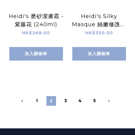
Heidi's 磨砂潔膚霜 -
Heidi's Silky
紫藤花 (240ml)
Masque 絲嫩修謢手
足膜 120ml
HK$268.00
HK$350.00
加入購物車
加入購物車
1
2
3
4
5