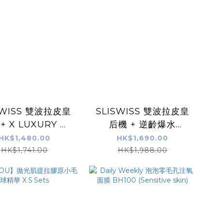
SWISS 雙波拉皮皇
SLISWISS 雙波拉皮皇
+ X LUXURY 女
后機 + 逆齡爆水
奇蹟甩脂膏x2
GEL+No.8 皇后Hifu眼
HK$1,480.00
HK$1,690.00
霜 +HIFU電眼膜｜原裝
HK$1,741.00
HK$1,988.00
行貨半年保養