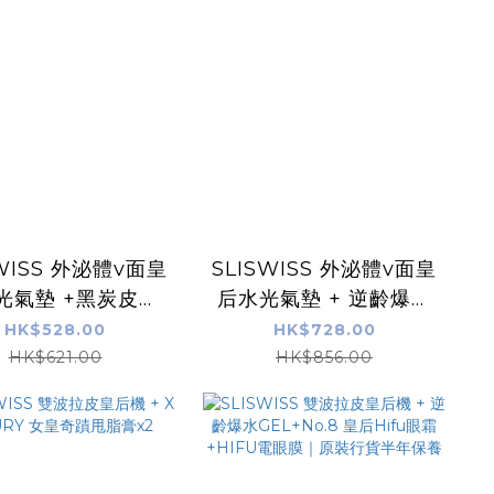
SWISS 外泌體v面皇
SLISWISS 外泌體v面皇
光氣墊 +黑炭皮秒
后水光氣墊 + 逆齡爆水
PICO GEL
Gel + 童顏HifuGel
HK$528.00
HK$728.00
HK$621.00
HK$856.00