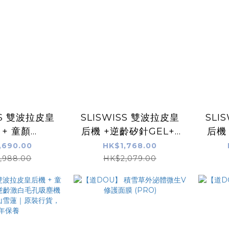
SS 雙波拉皮皇
SLISWISS 雙波拉皮皇
SLI
 + 童顏
后機 +逆齡矽針GEL+1
后機 
EL+逆齡激白毛
＋2微整Hifu套裝
皇
,690.00
HK$1,768.00
+HIFU電眼
,988.00
HK$2,079.00
原裝行貨，半年
保養