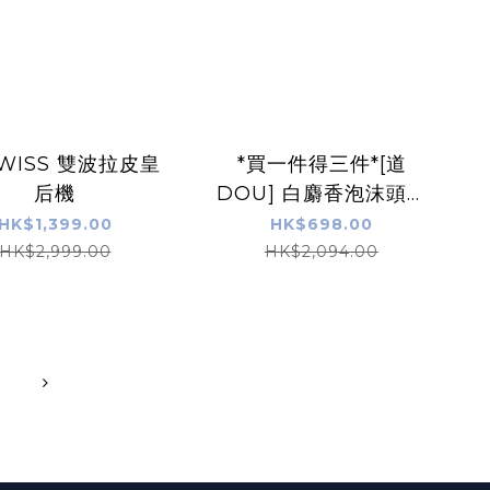
SWISS 雙波拉皮皇
*買一件得三件*[道
后機
DOU] 白麝香泡沫頭皮
精華 50g X2支 再送 美
HK$1,399.00
HK$698.00
白炭酸泡沫面膜 x1支
HK$2,999.00
HK$2,094.00