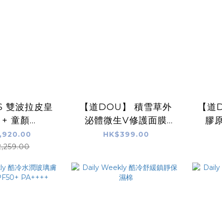
SS 雙波拉皮皇
【道DOU】 積雪草外
【道
 + 童顏
泌體微生V修護面膜
膠原
EL+逆齡激白毛
(PRO)
,920.00
HK$399.00
+皮秒面霜+天
,259.00
原裝行貨，半
年保養