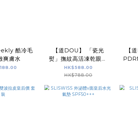
eekly 酷冷毛
【道DOU】 「瓷光
【道
緻爽膚水
熨」撫紋高活凍乾眼膜
PDR
5對/盒
188.00
HK$588.00
HK$788.00