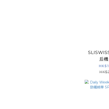
SLISWI
后機
HIFUG
HK$1
孔吸塵機
HK$2
山雪蓮｜