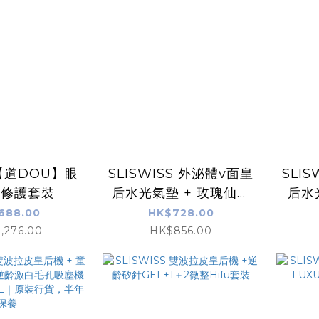
【道DOU】眼
SLISWISS 外泌體v面皇
SLI
齡修護套裝
后水光氣墊 + 玫瑰仙子
后水
精華油+ NO.10 幹細胞
688.00
HK$728.00
HIFU皇后面霜
,276.00
HK$856.00