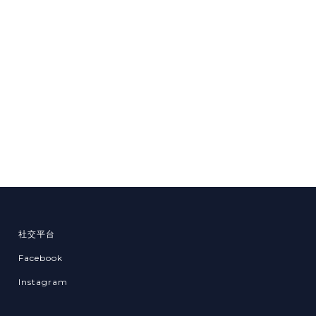
社交平台
Facebook
Instagram