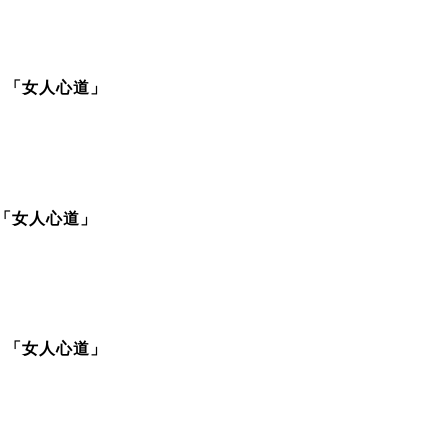
－ 「女人心道」
－ 「女人心道」
－ 「女人心道」