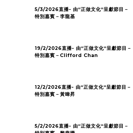
5/3/2026直播- 由“正做文化“呈獻節目－
特別嘉賓－李龍基
19/2/2026直播- 由“正做文化“呈獻節目
特別嘉賓－Clifford Chan
12/2/2026直播- 由“正做文化“呈獻節目
特別嘉賓－黃暐昇
5/2/2026直播- 由“正做文化“呈獻節目－