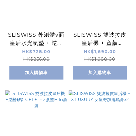
SLISWISS 外泌體v面
SLISWISS 雙波拉皮
皇后水光氣墊 + 逆齡
皇后機 + 童顏
爆水Gel + 童顏
HIFUGEL+逆齡激白
HK$728.00
HK$1,690.00
HifuGel
毛孔吸塵機+HIFU電
HK$856.00
HK$1,988.00
眼GEL｜原裝行貨，
加入購物車
加入購物車
半年保養