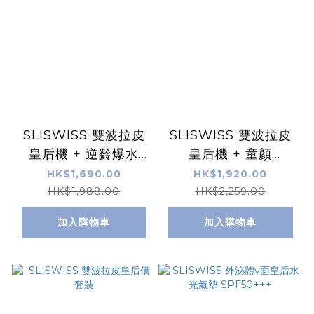
SLISWISS 雙波拉皮
SLISWISS 雙波拉皮
皇后機 + 逆齡爆水
皇后機 + 童顏
GEL+No.8 皇后Hifu
HIFUGEL+逆齡激白
HK$1,690.00
HK$1,920.00
眼霜 +HIFU電眼膜｜
毛孔吸塵機+皮秒面霜
HK$1,988.00
HK$2,259.00
原裝行貨半年保養
+天山雪蓮｜原裝行
加入購物車
加入購物車
貨，半年保養