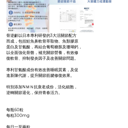
骨逆齡以日本專利研發的3大活關節配方
而成，包括鮭魚鼻軟骨萃取物、魚類膠原
蛋白及甘氨酸，再結合葡萄糖胺及珊瑚鈣，
以全面強化骨骼，補充關節營養，有效修
復軟骨、抑制發炎因子及改善關節問題。
專利甘氨酸成份有效改善睡眠質素，及促
進新陳代謝，提升關節筋腱修復效果。
特別添加NＭＮ抗衰老成份，活化細胞，
逆轉關節退化，保持青春活力。
每瓶60粒
每粒300mg
每日一至兩粒