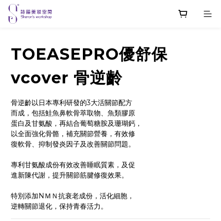
TOEASEPRO優舒保
vcover 骨逆齡
骨逆齡以日本專利研發的3大活關節配方
而成，包括鮭魚鼻軟骨萃取物、魚類膠原
蛋白及甘氨酸，再結合葡萄糖胺及珊瑚鈣，
以全面強化骨骼，補充關節營養，有效修
復軟骨、抑制發炎因子及改善關節問題。
專利甘氨酸成份有效改善睡眠質素，及促
進新陳代謝，提升關節筋腱修復效果。
特別添加NＭＮ抗衰老成份，活化細胞，
逆轉關節退化，保持青春活力。