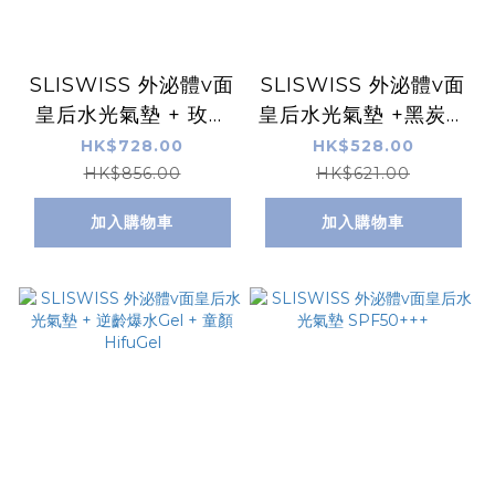
SLISWISS 外泌體v面
SLISWISS 外泌體v面
皇后水光氣墊 + 玫瑰
皇后水光氣墊 +黑炭皮
仙子精華油+ NO.10
秒 PICO GEL
HK$728.00
HK$528.00
幹細胞HIFU皇后面霜
HK$856.00
HK$621.00
加入購物車
加入購物車