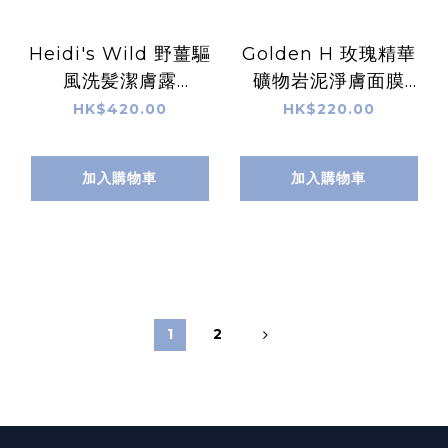
Heidi's Wild 野薑驅
Golden H 玫瑰精華
風洗髪潔膚露
礦物岩泥淨膚面膜
(285ml)
(100g)
HK$420.00
HK$220.00
加入購物車
加入購物車
1
2