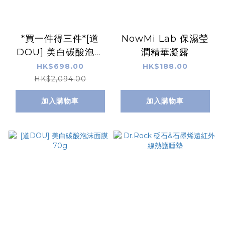
*買一件得三件*[道
NowMi Lab 保濕瑩
DOU] 美白碳酸泡沫
潤精華凝露
面膜 70g X2支 再送
HK$698.00
HK$188.00
白麝香泡沫頭皮精華
HK$2,094.00
x1支
加入購物車
加入購物車