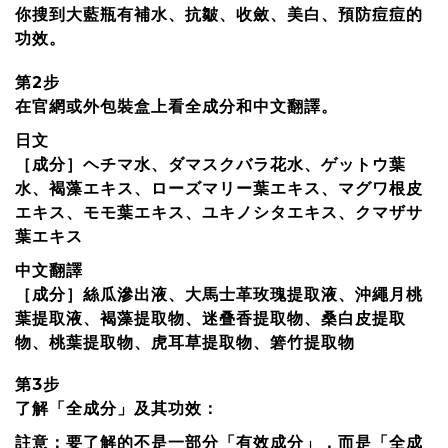
你搜到大藍瓶有補水、抗皺、收斂、美白、預防痘痘的
功效。
第2步
在官網或外包裝盒上看全成分和中文翻譯。
日文
［成分］ヘチマ水、ダマスクバラ花水、ゲットウ葉
水、褐藻エキス、ローズマリー葉エキス、マグワ根皮
エキス、モモ葉エキス、ユキノシタエキス、クマザサ
葉エキス
中文翻譯
［成分］絲瓜滲出液、大馬士革玫瑰提取液、沖繩月桃
葉提取液、褐藻提取物、迷叠香提取物、桑白皮提取
物、桃葉提取物、虎耳草提取物、箬竹提取物
第3步
了解「全成分」及其功效：
註意：要了解的不是一部分「有效成分」，而是「全成