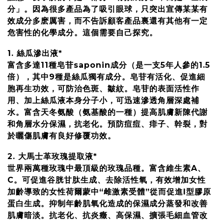
分」。因為很多產品為了吸引眼球，只突出宣傳某某有
效成分多麽厲害，而不告訴顧客產品裏還有其他有一定
危害性的化學成分。這個需要自己探究。
1. 絲瓜滲出液*
富含多達11種皂苷saponin成分（是一支5年人參的1.5
倍），其中9種是絲瓜獨有成分。皂苷有活化、促進細
胞再生功效，可防治色斑、皺紋。皂苷的表面活性作
用、加上絲瓜液本身分子小，可迅速滲透角層深處補
水。富含天冬氨酸（氨基酸的一種）提高肌膚新陳代謝
和角層水分保濕，抗老化。預防痘痘、痱子、幹裂，對
於曬傷肌膚有良好修覆功效。
2. 大馬士革玫瑰提取液*
世界兩萬種玫瑰中最頂級的玫瑰品種。富含維生素A、
C。可促進谷胱甘肽生成、去除活性氧，有效增加女性
加齡導致的女性荷爾蒙中“雌激素受體”從而促進I型膠原
蛋白生成。抑制年齡肌氧化造成的保濕成分蒸發和改善
肌膚暗淡。抗老化、抗炎癥、高保濕、擴張毛細血管改