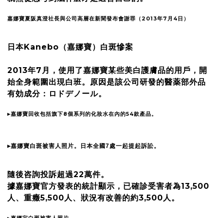
嘉娜寶夏阪真澄社長與公司高層在新聞發布會謝罪（2013年7月4日）
日本Kanebo（嘉娜寶）白斑慘案
2013年7月，使用了嘉娜寶某些美白護膚品的用戶，開
始全身範圍出現白班。原因是該公司研發的醫薬部外品
有効成分：ロドデノール。
▸嘉娜寶回收包括旗下8個系列的化妝水在內的54款產品。
▸嘉娜寶白斑被害人照片。日本全國7處一起提起訴訟。
隨後咨詢投訴超過22萬件。
據嘉娜寶官方發表的統計顯示，已確診受害者為13,500
人、重癥5,500人、狀況有改善的約3,500人。