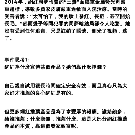
2014年，網紅周夢晗賣的“三無”面膜重金屬熒光劑嚴
重超標，導致多買家皮膚嚴重過敏而入院治療。當時的
受害者說：“太可怕了，我的臉上發紅、長痘，甚至開始
長毛。”然而幾乎等同犯罪的周夢晗結局卻令人吃驚。她
沒有受到任何追責。只是註銷了賬號、刪光了視頻，逃
了。
事件思考1:
網紅為什麽宣傳某個產品？她們靠什麽掙錢？
自己親自試用很長時間確定安全有效，而且真心只為大
家好才推薦的良心網紅是有的。
但更多網紅推薦產品是為了拿豐厚的報酬。誰給錢多，
給誰推薦；什麽賺錢，推薦什麽。這是大部分網紅推薦
產品的本質，靠這個發家致富呢。