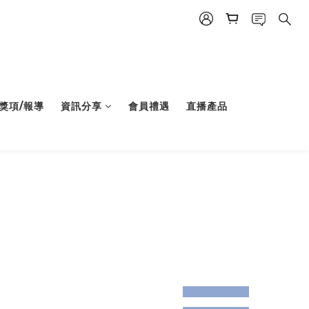
獎項/報導
資訊分享
會員禮遇
直播產品
prev
next
prev
next