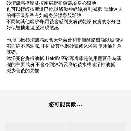
,
砂潔膚霜擠壓及按摩肩膀和頸部
令身心鬆弛
,
,
.
也可以輕輕按摩淋巴位
以觸動神經線
有利減肥
陣陣迷人
的椰子
鳳梨香有如處身於溫泉般鬆弛
,
,
不同於其他磨砂膏
用後會感到皮膚很乾燥
皮膚的水分也
,
.
好似被抽走
甚至出現敏感
s
Heidi
’
磨砂潔膚霜蘊含天然蘆薈和
非洲酪脂樹油以滋潤保
,
,
濕而絕不感油膩
不同於其他磨砂膏或沐浴露
使用油作為
,
基礎
.
s
沐浴完會覺得油膩
Heidi
’
磨砂潔膚霜是使用蘆薈作為基
,
礎的主要成份
不會令到沐浴及磨砂後水槽或浴缸油膩
.
減少善後的煩惱
您可能喜歡...