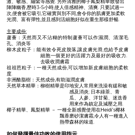
.
激、敏感、繃緊等感覺
另外清雅的椰子鳳梨精華散發出
,
3-5
,
.
陣陣幽香
歷時
小時
使人倍感精神、清爽
只要試過一
,
,
,
次
便會被它吸引
它確實與別不同
會令你的肌膚更加柔軟
,
.
光潤、富有彈性
並且感到活細胞好似在重生那樣舒暢
:
主要成份
蘆薈：天然而又不沾糊的特制蘆薈可以作濕潤、清潔毛
孔、消炎等
,
,
柳木皮粒子：
能有效令死皮脫落
讓皮膚光滑
也給予皮膚
.
細胞一個更好的活躍力及最好的吸收力
去吸收潤膚霜
,
祖祖芭粒子：一種天然成份
可以增加新皮膚細胞的柔軟
.
度
,
.
非洲酪脂樹：天然成份
有助滋潤皮膚
天然草本精華：柳樹精華是印地安人常用來洗澡有緩和敏
;
感及消炎
日本綠茶、青
瓜、人參、洋甘菊、
迷迭香
.
用來作為鎮定及減壓之用
s
椰子精華、鳳梨精華 － 一種全新感覺使用在
Heidi
’
椰林
,
飄香磨砂潔膚霜
令人有一種進入
.
熱帶森林的味道
如何發揮最佳功效的使用指示