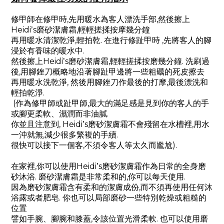
,
,
修甲師在修甲時
先用暖水為客人漂洗手部
然後擦上
Heidi
s
,
’
磨砂潔膚霜
輕輕搓揉按摩幾分鐘
,
.
,
再用暖水清潔乾淨
輕拍乾
在進行修趾甲時
先將客人的腳
.
浸於有香味的暖水中
Heidi
s
,
.
然後擦上
’
磨砂潔膚霜
輕輕搓揉按磨幾分鐘
洗刷過
,
後
用腳銼刀概略地沿著腳趾甲邊將一些粗礪的死皮擦去
,
,
再用暖水洗乾淨
然後用腳銼刀作最後的打摩
最後漂洗和
.
輕拍乾淨
(
,
作為修甲師或趾甲師
最大的滿足感是見到你的客人的手
.
或腳更柔軟、濕潤而非油膩
, Heidi
s
,
你並且注意到
’
磨砂潔膚霜不會殘留在水槽裡
用水
,
.
一沖就無
減少很多繁複的手續
,
).
很快可以接下一個客
不須令客人等太久而尷尬
,
Heidi
s
在家裡
你可以使用
’
磨砂潔膚霜作為日常的全身磨
.
,
.
砂沐浴
磨砂潔膚霜是非常柔和的
你可以每天使用
,
因為磨砂潔膚霜含有柔和的潔膚成份
而不須再使用任何沐
.
浴露或者肥皂
你也可以局部磨砂一些特別乾燥或粗糙的
位置
,
.
譬如手腕、腳腕和膝蓋
令該位置光滑柔軟
也可以使用磨