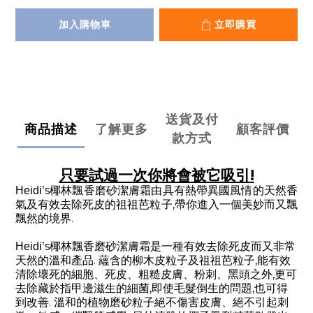
加入購物車
立即購買
送貨及付
商品描述
了解更多
顧客評價
款方式
!
只要試過一次你將會被它吸引
s
Heidi
’
椰林飄香磨砂潔膚霜由具有熱帶異國風情的天然香
,
氣及有效去除死皮的祖祖芭粒子
帶你進入一個美妙而又飄
.
飄然的境界
s
Heidi
’
椰林飄香磨砂潔膚霜是一種有效去除死皮而又非常
.
,
天然的溫和產品
蘊含的柳木皮粒子及祖祖芭粒子
能有效
,
清除壞死的細胞、死皮、粗糙皮膚、粉刺、黑頭之外
更可
,
,
去除藏於指甲邊滋生的細菌
即使毛髮倒生的問題
也可得
.
到改善
溫和的植物磨砂粒子絕不傷害皮膚、絕不引起刺