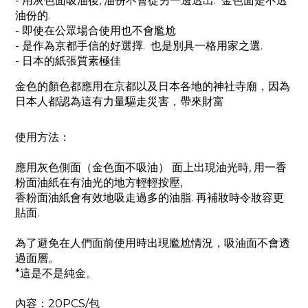
- 用灰色面吸油後, 油份不會從另一邊透出. 金色面是不透
油份的.
- 即使在公眾場合使用也不會尷尬
- 是作為京都手信的好選擇. 也是別具一格用家之選.
- 日本的紙張質素極佳
金色的顏色都應用在京都以及日本各地的神社寺廟，因為
日本人都認為這
有力量驅走災害，帶來財富
使用方法：
應用灰色側面（金色面不吸油） 面上出現油光時, 用一香
粉面油紙在有油光的地方輕輕按壓,
香粉面油紙會有效地吸走過多的油脂. 再補妝時令妝容更
貼面.
為了避免在人們面前使用時出現尷尬情況，吸油面不會透
過面層。
*這是不是純金。
內容：20PCS/包