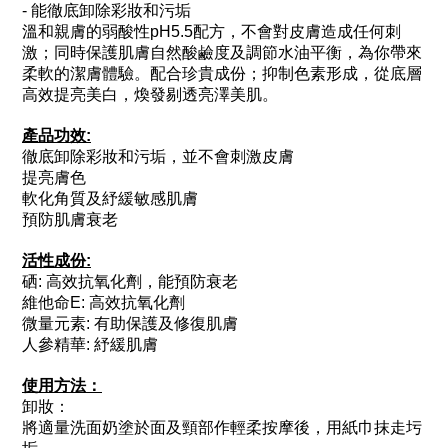
- 能徹底卸除彩妝和污垢
溫和親膚的弱酸性pH5.5配方，不會對皮膚造成任何刺
激；同時保護肌膚自然酸鹼度及調節水油平衡，為你帶來
柔軟的潔膚體驗。配合珍貴成份；抑制色素形成，從底層
高效提亮美白，煥發剔透亮澤美肌。
產品功效:
徹底卸除彩妝和污垢，並不會刺激皮膚
提亮膚色
軟化角質及紓緩敏感肌膚
預防肌膚衰老
活性成份:
硒: 高效抗氧化劑，能預防衰老
維他命E: 高效抗氧化劑
微量元素: 有助保護及修復肌膚
人參精華: 紓緩肌膚
使用方法：
卸妝：
將適量洗面奶塗於面及頸部作輕柔按摩後，用紙巾抹走圬