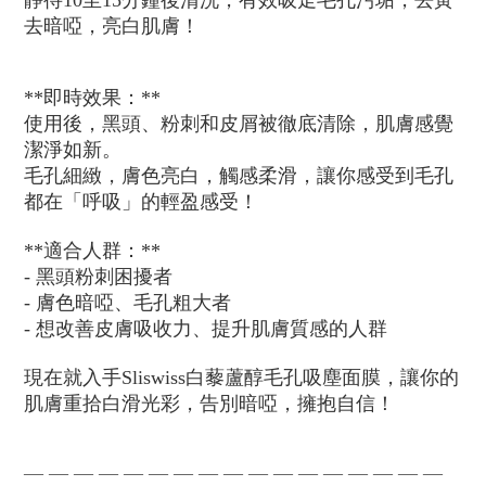
靜待10至15分鐘後清洗，有效吸走毛孔污垢，去黃
去暗啞，亮白肌膚！
**即時效果：**
使用後，黑頭、粉刺和皮屑被徹底清除，肌膚感覺
潔淨如新。
毛孔細緻，膚色亮白，觸感柔滑，讓你感受到毛孔
都在「呼吸」的輕盈感受！
**適合人群：**
- 黑頭粉刺困擾者
- 膚色暗啞、毛孔粗大者
- 想改善皮膚吸收力、提升肌膚質感的人群
現在就入手Sliswiss白藜蘆醇毛孔吸塵面膜，讓你的
肌膚重拾白滑光彩，告別暗啞，擁抱自信！
— — — — — — — — — — — — — — — — —