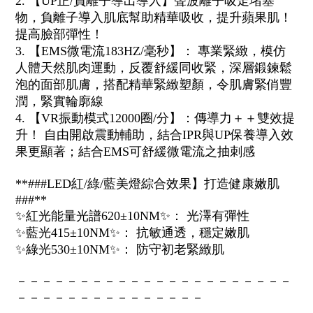
2. 【UP正/負離子導出導入】聲波離子吸走堵塞
物，負離子導入肌底幫助精華吸收，提升蘋果肌！
提高臉部彈性！
3. 【EMS微電流183HZ/毫秒】： 專業緊緻，模仿
人體天然肌肉運動，反覆舒緩同收緊，深層鍛鍊鬆
泡的面部肌膚，搭配精華緊緻塑顏，令肌膚緊俏豐
潤，緊實輪廓線
4. 【VR振動模式12000圈/分】：傳導力＋＋雙效提
升！ 自由開啟震動輔助，結合IPR與UP保養導入效
果更顯著；結合EMS可舒緩微電流之抽刺感
**###LED紅/綠/藍美燈綜合效果】打造健康嫩肌
###**
✨
紅光能量光譜620±10NM
✨
： 光澤有彈性
✨
藍光415±10NM
✨
： 抗敏通透，穩定嫩肌
✨
綠光530±10NM
✨
： 防守初老緊緻肌
－－－－－－－－－－－－－－－－－－－－－－
－－－－－－－－－－－－－－－