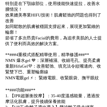
特別是在下顎線部位，使用後能快速提拉，改善水
腫情況！
效果媲美專業HIFU技術！肌膚鬆弛的問題也得到了
改善
如同鬆散的肌膚被穩固支撐起來，展現更加緊緻的
輪廓！
節省了多次昂貴Facial的費用，為追求美肌的人士提
供了便利而高效的解決方案。
**###4重模式搭配精華使用，精準修護###**
NMN 爆水gel
💙
：深層補濕、收細毛孔、提亮柔膚
童顏HifuGel
💜
：改善鬆弛、填充法令紋嘴邊肉、收
緊雙下巴、重塑輪廓線
NMN電眼gel
⚡️
： 緊緻電眼、收緊眼袋、撫平眼紋
**###功能###**
1. 【IPR超脈衝按摩】：35-40度溫感能量，透過按
摩活化肌膚，提升後續保養效能