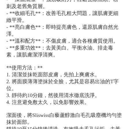
刺及老舊角質層。
- **收細毛孔**：改善毛孔粗大問題，讓肌膚更細
緻平滑。
- **亮白膚色**：即時提亮膚色，還原肌膚自然光
澤。
- **溫和配方**：不傷皮膚，適合各種膚質使用。
- **多重功效**：去黃美白、平衡水油、排走毒
素，讓肌膚潔淨清爽。
**使用方法：**
1. 清潔並抹乾面部皮膚，先拍上爽膚水。
2. 將面膜薄薄塗抹於全臉，尤其是容易出油的T字
位。
3. 靜待約10分鐘，然後用清水徹底洗淨。
4. 注意避免敷太久，以免影響效果。
潔面後，將Sliswiss白藜蘆醇激白毛孔吸塵機均勻塗
抹於面部。