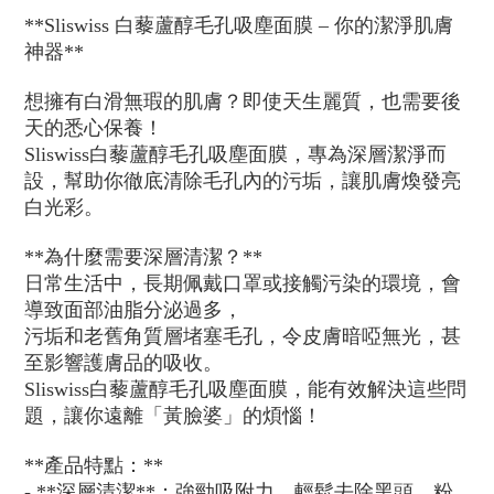
**Sliswiss 白藜蘆醇毛孔吸塵面膜 – 你的潔淨肌膚
神器**
想擁有白滑無瑕的肌膚？即使天生麗質，也需要後
天的悉心保養！
Sliswiss白藜蘆醇毛孔吸塵面膜，專為深層潔淨而
設，幫助你徹底清除毛孔內的污垢，讓肌膚煥發亮
白光彩。
**為什麼需要深層清潔？**
日常生活中，長期佩戴口罩或接觸污染的環境，會
導致面部油脂分泌過多，
污垢和老舊角質層堵塞毛孔，令皮膚暗啞無光，甚
至影響護膚品的吸收。
Sliswiss白藜蘆醇毛孔吸塵面膜，能有效解決這些問
題，讓你遠離「黃臉婆」的煩惱！
**產品特點：**
- **深層清潔**：強勁吸附力，輕鬆去除黑頭、粉