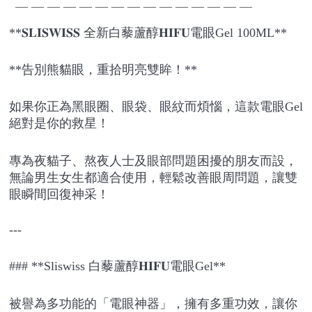
— — — — — — — — — — — — — — —
**
𝐒𝐋𝐈𝐒𝐖𝐈𝐒𝐒
全新白藜蘆醇
𝐇𝐈𝐅𝐔
電眼Gel 100ML**
**告別熊貓眼，重拾明亮雙眸！**
如果你正為黑眼圈、眼袋、眼紋而煩惱，這款電眼Gel
絕對是你的救星！
專為夜貓子、熬夜人士及眼部問題困擾的朋友而設，
無論男生女生都適合使用，輕鬆改善眼周問題，讓雙
眼瞬間回復神采！
---
### **Sliswiss 白藜蘆醇
𝐇𝐈𝐅𝐔
電眼Gel**
被譽為多功能的「電眼神器」，擁有多重功效，讓你