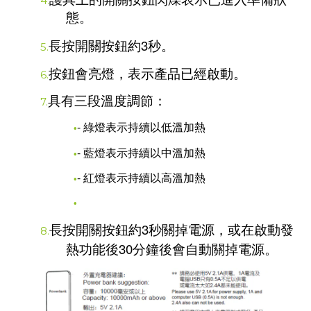
4.
態。
3
長按開關按鈕約
秒。
5.
按鈕會亮燈，表示產品已經啟動。
6.
具有三段溫度調節：
7.
-
綠燈表示持續以低溫加熱
•
-
藍燈表示持續以中溫加熱
•
-
紅燈表示持續以高溫加熱
•
•
3
長按開關按鈕約
秒關掉電源，或在啟動發
8.
30
熱功能後
分鐘後會自動關掉電源。