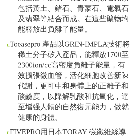
包括黃土、鍺石、青蒙石、電氣石
及翡翠等結合而成。在這些礦物均
能釋放出負離子能量。
Toeasepro
產品以
GRIN-IMPLA
技術將
u
稀土分子矽入產品，能釋放
1700
至
2300ion/cc
高密度負離子能量，有
效擴張微血管，活化細胞改善新陳
代謝，更可中和身體上的正離子和
酸鹼度，以降解乳酸和抗氧化，達
至增强人體的自然復元能力，做就
健康的身體。
FIVEPRO
用日本
TORAY
碳纖維絲導
u