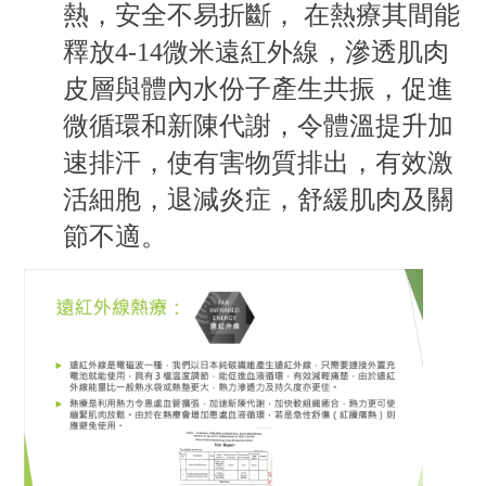
熱，安全不易折斷，
在熱療其間能
釋放
4-14
微米遠紅外線，滲透肌肉
皮層與體內水份子產生共振，促進
微循環和新陳代謝，令體溫提升加
速排汗，使有害物質排出，有效激
活細胞，退減炎症，舒緩肌肉及關
節不適。