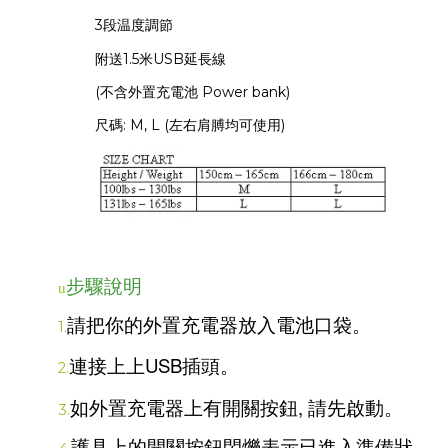
3段温度調節
附送1.5米USB延長線
(不含外置充電池 Power bank)
尺碼: M, L (左右肩膊均可使用)
步驟說明
u
請把你的外置充電器放入電池口袋。
1.
USB
連接上上
插頭。
2.
,
如外置充電器上有開關按鈕
請先啟動。
3.
護具上的開關按鈕閃爍表示已進入準備狀