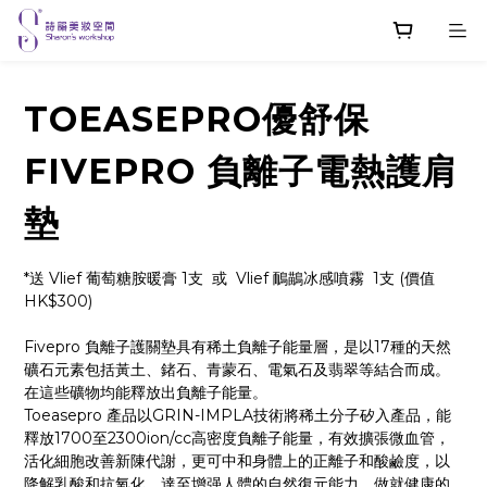
TOEASEPRO優舒保
FIVEPRO 負離子電熱護肩
墊
*送 Vlief 葡萄糖胺暖膏 1支  或  Vlief 鴯鶓冰感噴霧  1支 (價值
HK$300)
Fivepro 負離子護關墊具有稀土負離子能量層，是以17種的天然
礦石元素包括黃土、鍺石、青蒙石、電氣石及翡翠等結合而成。
在這些礦物均能釋放出負離子能量。
Toeasepro 產品以GRIN-IMPLA技術將稀土分子矽入產品，能
釋放1700至2300ion/cc高密度負離子能量，有效擴張微血管，
活化細胞改善新陳代謝，更可中和身體上的正離子和酸鹼度，以
降解乳酸和抗氧化，達至增强人體的自然復元能力，做就健康的