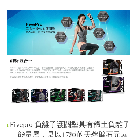
Fivepro
負離子
護關墊具有稀土負離子
u
能量層，是以
17
種的天然礦石元素