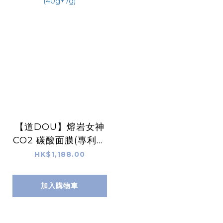
【道DOU】熔岩女神
CO2 碳酸面膜(專利配
方EX版) (10次裝) (40
HK$1,188.00
g+7g)
加入購物車