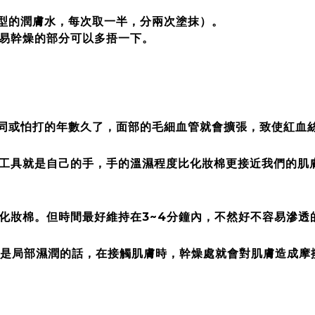
爽型的潤膚水，每次取一半，分兩次塗抹）。
，易幹燥的部分可以多捂一下。
不同或怕打的年數久了，面部的毛細血管就會擴張，致使紅血
膚工具就是自己的手，手的溫濕程度比化妝棉更接近我們的肌
用化妝棉。但時間最好維持在3~4分鐘內，不然好不容易滲透
只是局部濕潤的話，在接觸肌膚時，幹燥處就會對肌膚造成摩