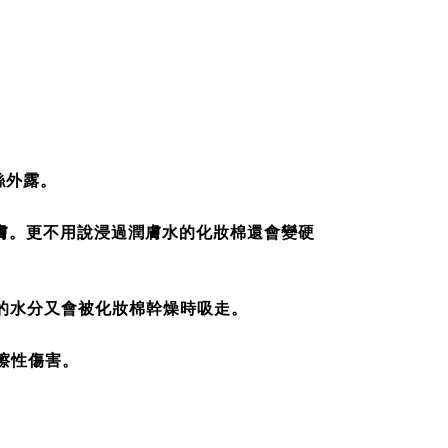
絲外露。
膚。更不用說浸過潤膚水的化妝棉還會變硬
的水分又會被化妝棉幹燥時吸走。
擦性傷害。