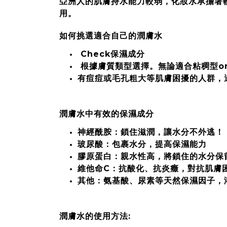
亞洲人的肌膚持水能力較弱，化妝水承擔著
用。
如何挑選適合自己的潤膚水
Check保濕成分
根據膚質類型選擇。無論適合粘稠型o
有痘痘或毛孔粗大等肌膚困擾的人群，
潤膚水中有效的保濕成分
神經酰胺：鎖住滋潤，讓水分不外逃！
玻尿酸：包裹水分，提高保濕能力
膠原蛋白：親水性高，將鎖住的水分保
維他命C：抗酸化、抗炎癥，對抗肌膚
其他：氨基酸、尿素等天然保濕因子，
潤膚水的使用方法: