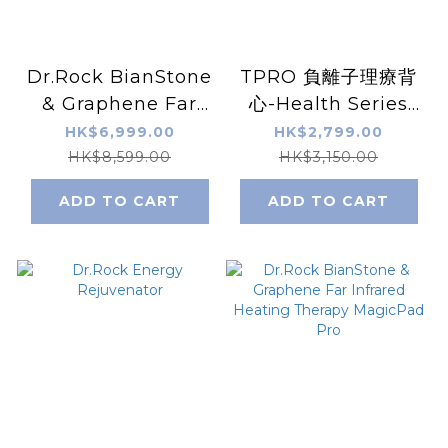
Dr.Rock BianStone
TPRO 負離子理療背
& Graphene Far
心-Health Series
Infrared Heating
（送Verbatim
HK$6,999.00
HK$2,799.00
Therapy SleepPad
66439 外置充電池）
HK$8,599.00
HK$3,150.00
ADD TO CART
ADD TO CART