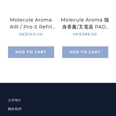
Molecule Aroma
Molecule Aroma 隨
AIR / Pro-S Refill
身香薰/叉電器 PAD-
E-Element -
(藏青色 Blue Black /
HK$140.00
HK$388.00
Lemon Grass
螢光黃 Yellow) -隨機
附送一個固體香薰元
ADD TO CART
ADD TO CART
公司簡介
關於我們