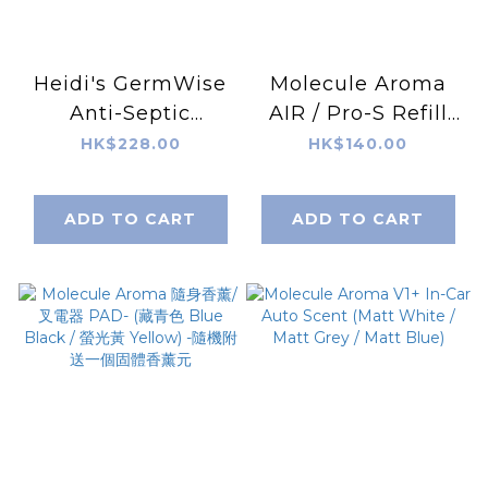
Heidi's GermWise
Molecule Aroma
Anti-Septic
AIR / Pro-S Refill
Sanitizer Spray
E-Element -
HK$228.00
HK$140.00
(120ml)
Lemon Grass
ADD TO CART
ADD TO CART