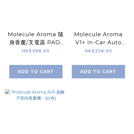
Molecule Aroma 隨
Molecule Aroma
身香薰/叉電器 PAD-
V1+ In-Car Auto
(藏青色 Blue Black /
Scent (Matt White
HK$388.00
HK$328.00
螢光黃 Yellow) -隨機
/ Matt Grey / Matt
附送一個固體香薰元
Blue)
ADD TO CART
ADD TO CART