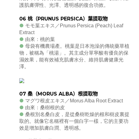
護肌膚彈性、光澤、透明感的復合功效。
06
桃（
PRUNUS PERSICA
）葉提取物
●
モモ葉エキス／Prunus Persica (Peach) Leaf
Extract
●
由來：桃的葉
●
母袋有機農場產。桃葉是日本泡澡的傳統藥草植
物，被稱為「桃湯」。其主成分單寧酸有優良的保
濕效果，能有效補充肌膚水分、維持肌膚健康光
澤。
07
桑（
MORUS ALBA
）根提取物
●
マグワ根皮エキス／Morus Alba Root Extract
●
由來：桑樹根的皮
●
桑根別名桑白皮，是從桑樹乾燥的根和樹皮裏提
取的。就像它名稱裡有一個白字一樣，它的主要功
效是增加肌膚白潤、透明感。