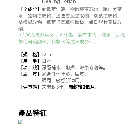
【名 稱】
Healing Lotion
【全成分】
絲瓜莖汁液、突厥薔薇花水、艷山姜葉
水、藻類提取物、迷迭香葉提取物、桃葉提取物、
桑根提取物、草莓虎耳草提取物、維氏熊竹葉提取
物。
＊100%
天然由來，
零化學、甚至不含一滴水（未添
加任何蒸餾水、精制水等純水成分）。
【規 格】
120ml
【產 地】
日本
【功 效】
深層補水、嫩膚、曬後修復等。
【膚 質】
適合任何年齡、膚質。
【膚 質】
眼周、敏感肌適用。
【保質期】
未開封
3
年，
開封後
2
個月
。
產品特征