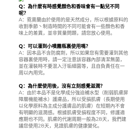
Q
：為什麽有時感覺顏色和香味會有一點兒不同
呢？
A
：霓奧蘭由於使用的是天然成分，所以根據原料的
收割季節丶制造時間的不同可能會有一些顏色和香
味上的差異，並非質量問題，請您放心使用。
Q
：可以灌到小噴霧瓶裏使用嗎？
A
：因本品不含防腐劑，所以如果您有需要灌到其他
容器裏使用時，請一定注意該容器內部清潔無菌，
並在灌裝時不要混入汙垢細菌等，且自負責任在一
周以內用完。
Q
：為什麽使用後，沒有立刻感覺滋潤？
A
：由於本品不是化學成分強迫補水型（削弱肌膚屏
障層機能補水）護膚品，所以受損肌膚（長期使用
以化學原料為主成分護膚品的肌膚）在短期內不會
有明顯的滋潤感。根據肌膚受損程度不同，修護適
應期也不同。肌膚的代謝周期一般為
28
天，我們建
議您使用
28
天，見證肌膚的健康變化。