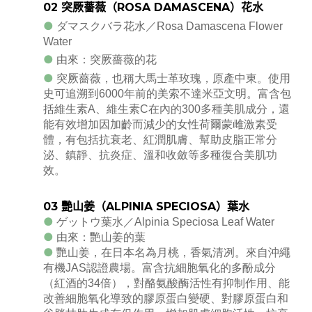
02
突厥薔薇（
ROSA DAMASCENA
）花水
●
ダマスクバラ花水／Rosa Damascena Flower
Water
●
由來：突厥薔薇的花
●
突厥薔薇，也稱大馬士革玫瑰，原產中東。使用
史可追溯到6000年前的美索不達米亞文明。富含包
括維生素A、維生素C在內的300多種美肌成分，還
能有效增加因加齡而減少的女性荷爾蒙雌激素受
體，有包括抗衰老、紅潤肌膚、幫助皮脂正常分
泌、鎮靜、抗炎症、溫和收斂等多種復合美肌功
效。
03
艷山姜（
ALPINIA SPECIOSA
）葉水
●
ゲットウ葉水／Alpinia Speciosa Leaf Water
●
由來：艷山姜的葉
●
艷山姜，在日本名為月桃，香氣清冽。來自沖繩
有機JAS認證農場。富含抗細胞氧化的多酚成分
（紅酒的34倍），對酪氨酸酶活性有抑制作用、能
改善細胞氧化導致的膠原蛋白變硬、對膠原蛋白和