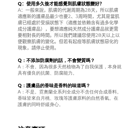
Q
：使用多久後才能感覺到肌膚狀態變好？
A
：一般來說，肌膚的代謝周期為
28
天，所以肌膚
適應新的護膚品最少也要
2
、
3
周時間，尤其是當肌
膚已經處於受損狀態下（適應並依賴含有過多化學
成分護膚品），要想適應純天然成分護膚品就更需
要相對長的時間。所以我們建議您使用
28
天以上以
便觀察肌膚的變化。但若有起痘等肌膚狀態惡化的
現象，請停止使用。
Q：不添加防腐劑的話，不會變質嗎？
A：不會。因為很多天然植物為了自我保護，本身就
具有優良的抗菌、防腐能力。
Q：護膚品的香味是香料的味道嗎？
A：不是。霓奧蘭全系列全成分不含任何合成香料。
香味皆來自月桃、玫瑰等護膚原料的自然香氣。在
護膚的同時舒緩身心。