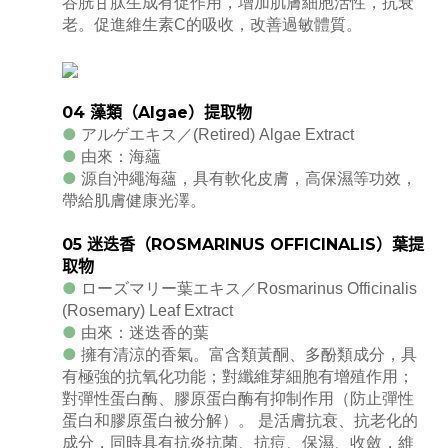
谷胱甘肽生成有促作用，增加肌膚細胞活性，抗衰
老。促進維生素C的吸收，改善過敏體質。
04
藻類（
Algae
）提取物
●
アルゲエキス／(Retired) Algae Extract
●
由來：海蘊
●
源自沖繩海蘊，具有軟化皮膚，高保濕等功效，
帶給肌膚健康光澤。
05
迷迭香（
ROSMARINUS OFFICINALIS
）葉提
取物
●
ローズマリー葉エキス／Rosmarinus Officinalis
(Rosemary) Leaf Extract
●
由來：迷迭香的葉
●
擁有清涼的香氣。富含類黃酮、多酚類成分，具
有極強的抗氧化功能；對纖維芽細胞有增殖作用；
對彈性蛋白酶、膠原蛋白酶有抑制作用（防止彈性
蛋白和膠原蛋白被分解）。 是活膚抗衰、抗老化的
成分，同時具有抗炎抗菌、抗痘、保濕、收斂，維