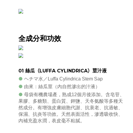
全成分和功效
01 絲瓜（
LUFFA CYLINDRICA
）莖汁液
●
ヘチマ水／Luffa Cylindrica Stem Sap
●
由來：絲瓜莖（內自然滲出的汁液）
●
母袋有機農場產，熟成12個月後添加。含皂苷、
果膠、多糖類、蛋白質、鉀鹽、天冬氨酸等多種天
然成分。有增強皮膚細胞代謝、抗衰老、抗過敏、
保濕、抗炎等功效。天然表面活性，滲透吸收快、
內補充盈水潤，表皮毫不粘膩。