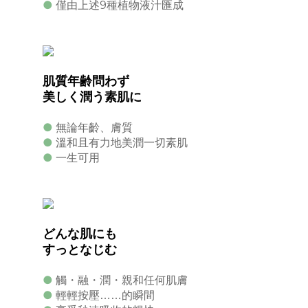
●
9
僅由上述
種植物液汁匯成
肌質年齢問わず
美しく潤う素肌に
●
無論年齡、膚質
●
溫和且有力地美潤一切素肌
●
一生可用
どんな肌にも
すっとなじむ
●
觸・融・潤・親和任何肌膚
●
輕輕按壓……的瞬間