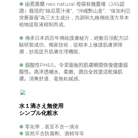
●
由霓奧蘭
neo natural
母袋有機農場
JAS
認
（
證
栽培的“絲瓜莖汁
）
液”、“沖繩艷山姜”、“保加利亞
突厥薔薇”為三大主成分，共調和九種傳統漢方草本
植物提取液精制而成。
●
傳承日本四百年傳統護膚秘方，經數百項配方試
驗研製成功。獨家技術，從根本上修護肌膚屏障
層，抄底提升肌膚生理機能。
●
弱酸性
PH6.5
，令潔面後的肌膚瞬間恢復健康弱
酸性。高滲透補水、柔嫩、潤白全效激活乾燥肌
膚。
清爽舒適、毫無粘膩感。
水１滴さえ無使用
シンプル化粧水
●
零化學，甚至不含一滴水
●
當然不含防腐劑、酒精等等