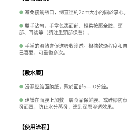
●
避免接觸瓶口，倒直徑約
2cm
大小的圓於掌心。
●
雙手沾勻，手掌包裹面部、輕柔按壓全臉、頸
部、耳後等（請注重頸部保養）。
●
手掌的溫熱會促進吸收滲透。根據乾燥程度和自
己喜愛，可重復多次。
【敷水膜】
●
浸濕壓縮面膜紙，敷於面部
5—10
分鐘。
●
建議在面膜上加敷一層食品保鮮膜、或硅膠防蒸
發面罩，防止水分蒸發，達到深層滲透效果。
【使用流程
】