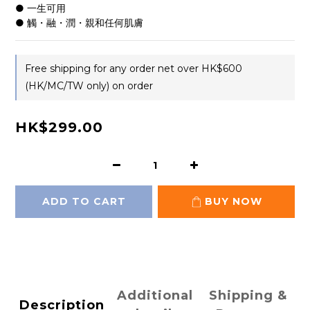
● 一生可用
● 觸・融・潤・親和任何肌膚
Free shipping for any order net over HK$600
(HK/MC/TW only) on order
HK$299.00
ADD TO CART
BUY NOW
Additional
Shipping &
Description