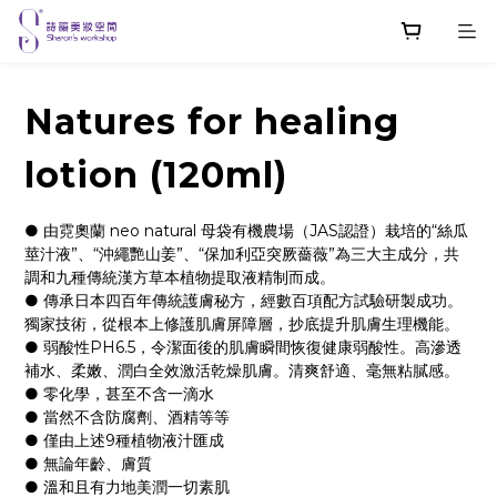
Natures for healing
lotion (120ml)
● 由霓奧蘭 neo natural 母袋有機農場（JAS認證）栽培的“絲瓜
莖汁液”、“沖繩艷山姜”、“保加利亞突厥薔薇”為三大主成分，共
調和九種傳統漢方草本植物提取液精制而成。
● 傳承日本四百年傳統護膚秘方，經數百項配方試驗研製成功。
獨家技術，從根本上修護肌膚屏障層，抄底提升肌膚生理機能。
● 弱酸性PH6.5，令潔面後的肌膚瞬間恢復健康弱酸性。高滲透
補水、柔嫩、潤白全效激活乾燥肌膚。清爽舒適、毫無粘膩感。
● 零化學，甚至不含一滴水
● 當然不含防腐劑、酒精等等
● 僅由上述9種植物液汁匯成
● 無論年齡、膚質
● 溫和且有力地美潤一切素肌