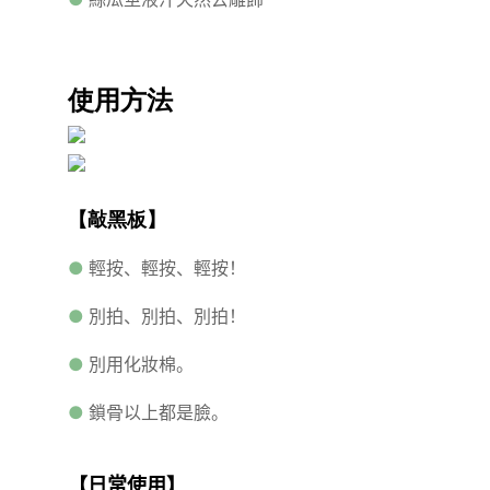
使用方法
【敲黑板】
●
輕按、輕按、輕按！
●
別拍、別拍、別拍！
●
別用化妝棉。
●
鎖骨以上都是臉。
【日常使用】