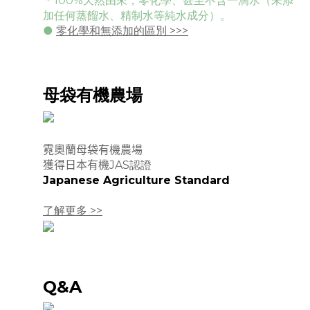
＊100%
天然由來，
零化學、甚至不含一滴水（未添
加任何蒸餾水、精制水等純水成分）。
●
零化學和無添加的區別 >>>
母袋有機農場
霓奧蘭母袋有機農場
獲得日本有機
JAS
認證
Japanese Agriculture Standard
了解更多 >>
Q&A