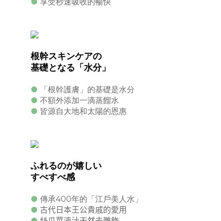
●
享受秒速吸收的暢快
根幹スキンケアの
基礎となる「水分」
●
「根幹護膚」的基礎是水分
●
不額外添加一滴蒸餾水
●
皆源自大地和太陽的恩惠
ふれるのが嬉しい
すべすべ感
●
400
傳承
年的「江戶美人水」
●
古代日本王公貴戚的愛用
●
絲瓜莖液汁天然去雕飾