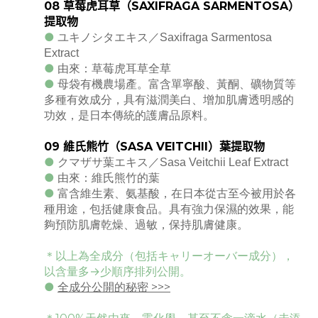
08
草莓虎耳草（
SAXIFRAGA SARMENTOSA
）
提取物
●
ユキノシタエキス／Saxifraga Sarmentosa
Extract
●
由來：草莓虎耳草全草
●
母袋有機農場產。富含單寧酸、黃酮、礦物質等
多種有效成分，具有滋潤美白、增加肌膚透明感的
功效，是日本傳統的護膚品原料。
09
維氏熊竹（
SASA VEITCHII
）葉提取物
●
クマザサ葉エキス／Sasa Veitchii Leaf Extract
●
由來：維氏熊竹的葉
●
富含維生素、氨基酸，在日本從古至今被用於各
種用途，包括健康食品。具有強力保濕的效果，能
夠預防肌膚乾燥、過敏，保持肌膚健康。
＊以上為
全成分（包括キャリーオーバー成分），
以含量多→少順序排列公開。
●
全成分公開的秘密 >>>