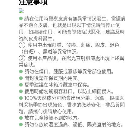
注意事項
●
請在使用時觀察皮膚有無異常情況發生。當護膚
品不適合皮膚、也就是出現以下情況時請停止使
用。如繼續使用，可能會導致症狀惡化，建議及時
咨詢皮膚科醫生。
①
使用中出現紅腫、發癢、刺痛、脫皮、退色
（白斑）、黑斑等異常情況。
②
使用本產品後，在陽光直射肌膚處出現上述異
常症狀。
●
請勿在傷口、腫脹或濕疹等異常部位使用。
●
開封後請在保質期內用完。
●
夏季建議在冰箱冷藏室中保存。
●
使用時請勿觸摸容器口，以防止細菌侵入。
●
100%
天然成分可能會出現分離、沉澱
，根據原
料采摘季節出現顏色、香味的微妙變化，非品質問
題。請搖勻後請放心使用。
●
放在兒童接觸不到的地方。
●
請勿存放於溫度過高、過低、陽光直射的地方。