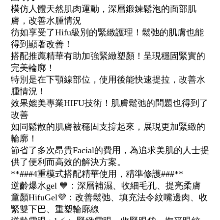
模仿人體天然肌肉運動，深層鍛鍊鬆泡的面部肌
膚，改善水腫情況
彷如享受了Hifu級別的緊緻護理！鬆弛的肌膚也能
得到顯著改善！
搭配推薦精華有助加強緊緻塑顏！呈現穩固緊實的
完美輪廓！
特別是在下顎線部位，使用後能快速提拉，改善水
腫情況！
效果媲美專業HIFU技術！肌膚鬆弛的問題也得到了
改善
如同鬆散的肌膚被穩固支撐起來，展現更加緊緻的
輪廓！
節省了多次昂貴Facial的費用，為追求美肌的人士提
供了便利而高效的解決方案。
**###4重模式搭配精華使用，精準修護###**
逆齡爆水gel
💙
：深層補濕、收細毛孔、提亮柔膚
童顏HifuGel
💜
：改善鬆弛、填充法令紋嘴邊肉、收
緊雙下巴、重塑輪廓線
BUY NOW