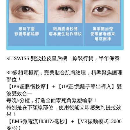
LISWISS 雙波拉皮皇后機｜原裝行貨，半年保養
S
3D多頻電極頭，完美貼合肌膚紋理，精準聚焦護理
部位！
【IPR超脈衝按摩】＋【UP正/負離子導出導入】雙
波雙效合一
每晚5分鐘，打造全面零死角緊塑輪廓！
特別是在下顎線部位，使用後能立即感受到提拉效
果！
【EMS微電流183HZ/毫秒】＋【VR振動模式12000
圈/分】