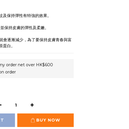
紋及保持彈性有特強的效果。
，並保持皮膚的彈性及柔嫩。
後就會逐漸減少，為了要保持皮膚青春與富
原蛋白。
 any order net over HK$600
on order
RT
BUY NOW