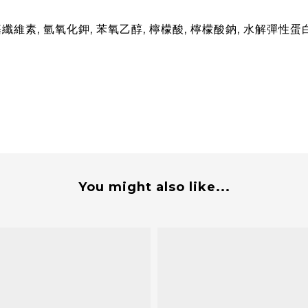
乙基纖維素, 氫氧化鉀, 苯氧乙醇, 檸檬酸, 檸檬酸鈉, 水解彈性蛋
You might also like...