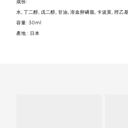
成份:
水, 丁二醇, 戊二醇, 甘油, 溶血卵磷脂, 卡波莫, 羥
容量: 30ml
產地 : 日本