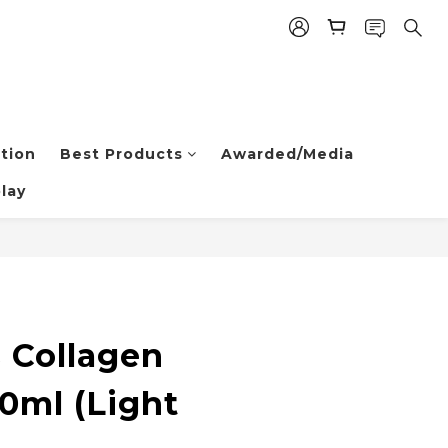
tion
Best Products
Awarded/Media
lay
BUY NOW
s Collagen
0ml (Light