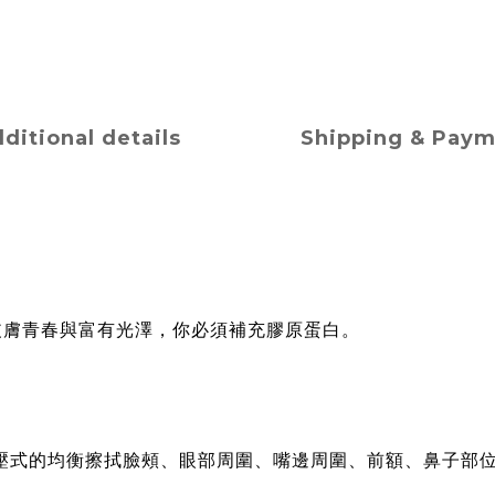
ditional details
Shipping & Pay
皮膚青春與富有光澤，你必須補充膠原蛋白。
按壓式的均衡擦拭臉頰、眼部周圍、嘴邊周圍、前額、鼻子部