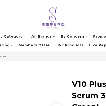
by Category
All Brands
By Concern
Promo
aring
Members Offer
LIVE Products
Live Rep
Serum
V10 Plu
Serum 3