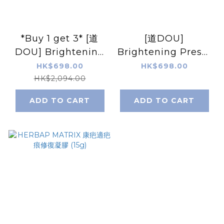
*Buy 1 get 3* [道
[道DOU]
DOU] Brightening
Brightening Press-
Press-in Mask &
in Mask & Mousse
HK$698.00
HK$698.00
Mousse Pack 70g
Pack 70g
HK$2,094.00
X2pcs + Gift: White
ADD TO CART
ADD TO CART
Musk Scalp
Essence X1pc